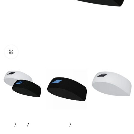
Click to enlarge
Accueil
Padel
Accessoires textiles
Bandeaux