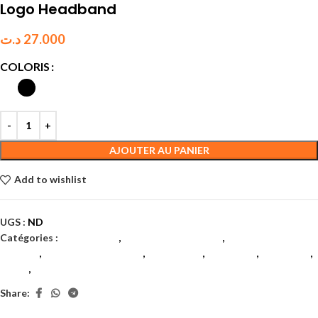
Logo Headband
د.ت
27.000
COLORIS
AJOUTER AU PANIER
Add to wishlist
UGS :
ND
Catégories :
Accessoires
,
Accessoires textiles
,
Accessoires
textiles
,
Accessoires textiles
,
Badminton
,
Bandeaux
,
Bandeaux
,
Padel
,
Tennis
Share: