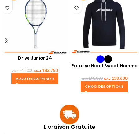
Drive Junior 24
Exercise Hood Sweat Homme
د.ت
183.750
د.ت
245.000
د.ت
138.600
د.ت
198.000
AJOUTER AU PANIER
CHOIX DES OPTIONS
Livraison Gratuite