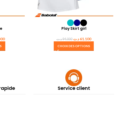
e
Play Skirt girl
800
د.ت
61.100
د.ت
94.000
S
CHOIX DES OPTIONS
 rapide
Service client