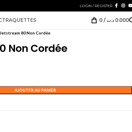
LOGIN / REGISTER
CT
RAQUETTES
0
/
د.ت
0.000
Jetstream 80 Non Cordée
80 Non Cordée
AJOUTER AU PANIER
ttes