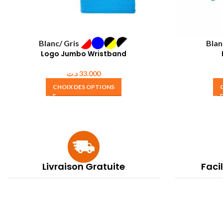
Blanc/ Gris
Blan
Logo Jumbo Wristband
د.ت
33.000
CHOIX DES OPTIONS
Livraison Gratuite
Faci