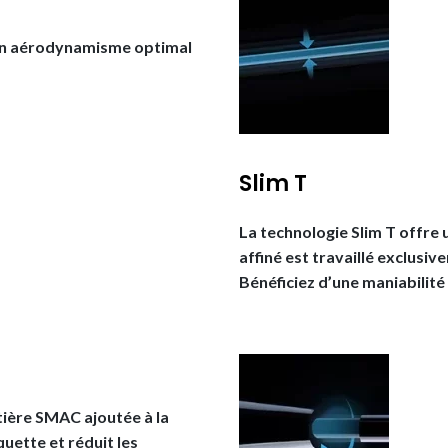
a un aérodynamisme optimal
Slim T
La technologie Slim T offre u
affiné est travaillé exclus
Bénéficiez d’une maniabilit
ière SMAC ajoutée à la
quette et réduit les