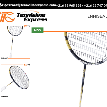
contact@tennislineexpress.com
Skip to navigation
+216 98 965 826
/
+216 22 747 0
Skip to main content
TENNIS
BA
NEW