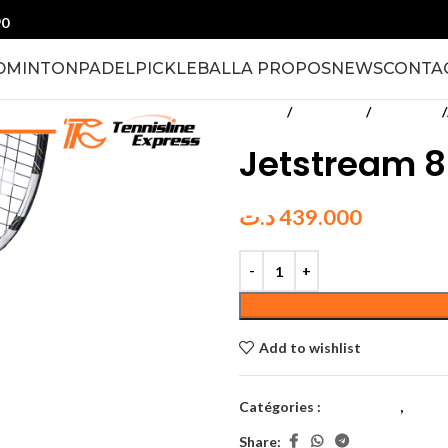
90
DMINTON
PADEL
PICKLEBALL
A PROPOS
NEWS
CONTA
Accueil
Badminton
Raquettes
Jetstream 
د.ت
439.000
Add to wishlist
Catégories :
Badminton
,
Raque
Share: