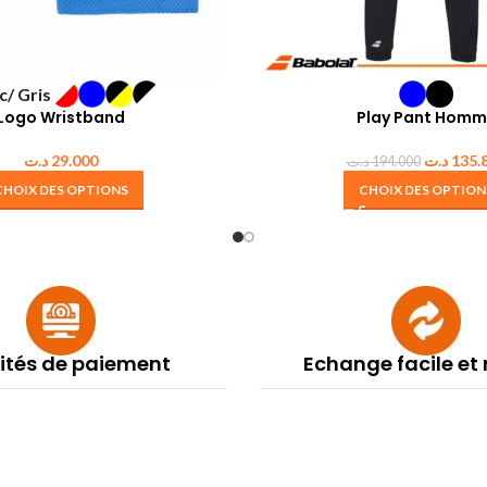
c/ Gris
Logo Wristband
Play Pant Homm
د.ت
29.000
د.ت
135.
د.ت
194.000
CHOIX DES OPTIONS
CHOIX DES OPTION
lités de paiement
Echange facile et