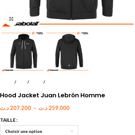
Click to enlarge
Accueil
Padel
Textile
Hommes
Hood Jacket Juan Lebrón Homme
د.ت
207.200
–
د.ت
259.000
TAILLE