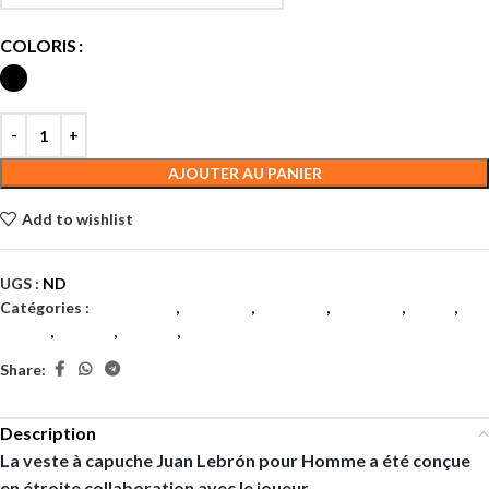
COLORIS
AJOUTER AU PANIER
Add to wishlist
UGS :
ND
Catégories :
Badminton
,
Hommes
,
Hommes
,
Hommes
,
Padel
,
Tennis
,
Textile
,
Textile
,
Textiles
Share:
Description
La veste à capuche Juan Lebrón pour Homme a été conçue
en étroite collaboration avec le joueur.