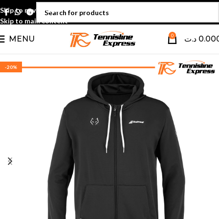
Skip to navigation
Skip to main content
0
MENU
د.ت
0.00
-20%