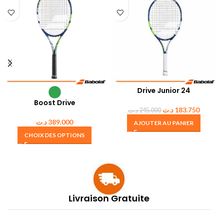
Drive Junior 24
Boost Drive
د.ت
183.750
د.ت
245.000
د.ت
389.000
AJOUTER AU PANIER
CHOIX DES OPTIONS
Livraison Gratuite