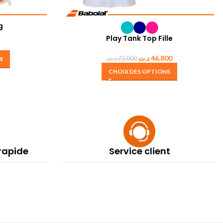
g
Play Tank Top Fille
د.ت
46.800
د.ت
72.000
R
CHOIX DES OPTIONS
 rapide
Service client