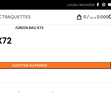
LOGIN / REGISTER
CT
RAQUETTES
0
/
د.ت
0.000
de court *
GREEN BAG X72
X72
AJOUTER AU PANIER
ntrainement
,
Matériel de court *
,
Tennis