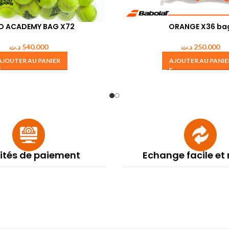
D ACADEMY BAG X72
ORANGE X36 ba
د.ت
540.000
د.ت
250.000
AJOUTER AU PANIER
AJOUTER AU PANIE
lités de paiement
Echange facile et