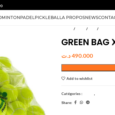
90
DMINTON
PADEL
PICKLEBALL
A PROPOS
NEWS
CONTA
Accueil
Tennis
Clubs
Matériel 
GREEN BAG 
د.ت
490.000
Add to wishlist
Catégories :
Balles
,
Balles d’e
Share: