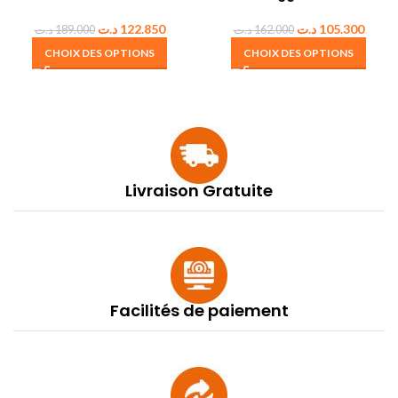
د.ت
122.850
د.ت
105.300
د.ت
189.000
د.ت
162.000
CHOIX DES OPTIONS
CHOIX DES OPTIONS
Livraison Gratuite
Facilités de paiement