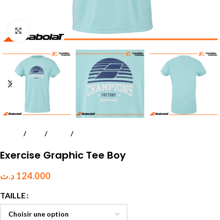
Click to enlarge
Accueil
Padel
Textile
Juniors et enfants
Exercise Graphic Tee Boy
د.ت
124.000
TAILLE