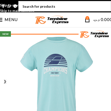
Skip to navigation
Skip to main content
0
MENU
د.ت
0.00
NEW