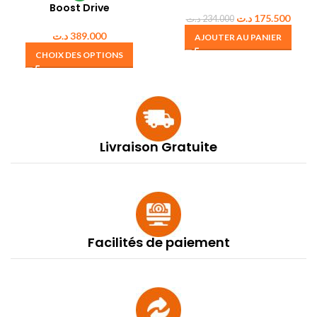
Boost Drive
د.ت
175.500
د.ت
234.000
د.ت
389.000
AJOUTER AU PANIER
CHOIX DES OPTIONS
Livraison Gratuite
Facilités de paiement