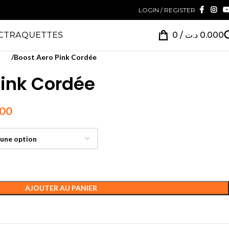
LOGIN / REGISTER
CT
RAQUETTES
0
/
د.ت
0.000
tes
Boost Aero Pink Cordée
Pink Cordée
200
AJOUTER AU PANIER