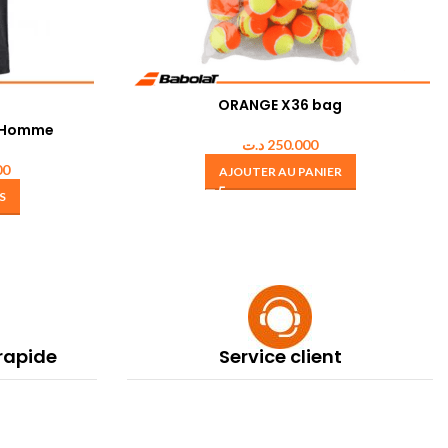
ORANGE X36 bag
e Homme
د.ت
250.000
00
AJOUTER AU PANIER
S
 rapide
Service client