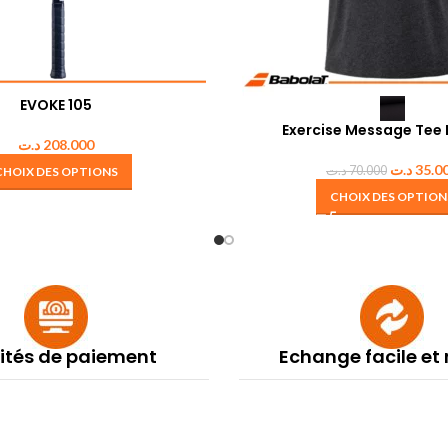
EVOKE 105
Exercise Message Te
د.ت
208.000
د.ت
35.0
د.ت
70.000
CHOIX DES OPTIONS
CHOIX DES OPTION
lités de paiement
Echange facile et