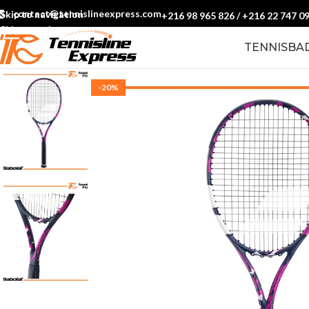
contact@tennislineexpress.com
Skip to navigation
+216 98 965 826
/
+216 22 747 0
Skip to main content
TENNIS
BA
-20%