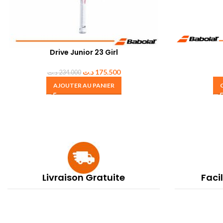
Drive Junior 23 Girl
د.ت
175.500
د.ت
234.000
AJOUTER AU PANIER
Livraison Gratuite
Faci