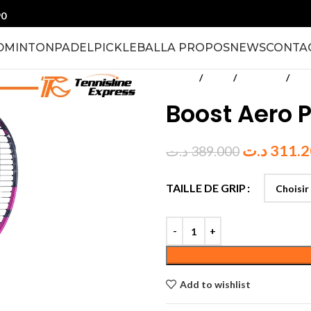
90
DMINTON
PADEL
PICKLEBALL
A PROPOS
NEWS
CONTA
Accueil
Tennis
Raquettes
Adul
Boost Aero 
د.ت
311.
د.ت
389.000
TAILLE DE GRIP
Add to wishlist