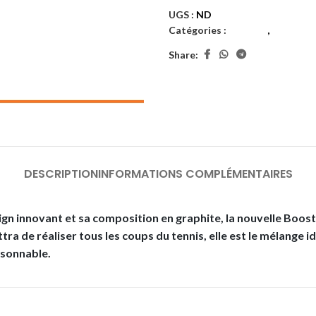
UGS :
ND
Catégories :
Adultes
,
Raquett
Share:
DESCRIPTION
INFORMATIONS COMPLÉMENTAIRES
ign innovant et sa composition en graphite, la nouvelle Boost
ra de réaliser tous les coups du tennis, elle est le mélange i
isonnable.