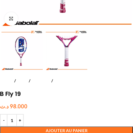
Click to enlarge
Accueil
Tennis
Raquettes
Juniors et Enfants
B Fly 19
د.ت
98.000
AJOUTER AU PANIER