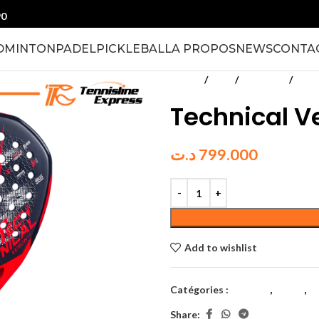
90
DMINTON
PADEL
PICKLEBALL
A PROPOS
NEWS
CONTA
Accueil
Padel
Raquettes
Adul
Technical V
د.ت
799.000
Add to wishlist
Catégories :
Adultes
,
Padel
,
R
Share: