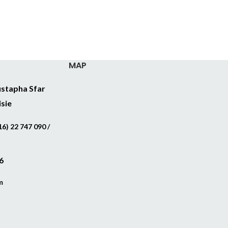
MAP
stapha Sfar
isie
6) 22 747 090 /
6
m