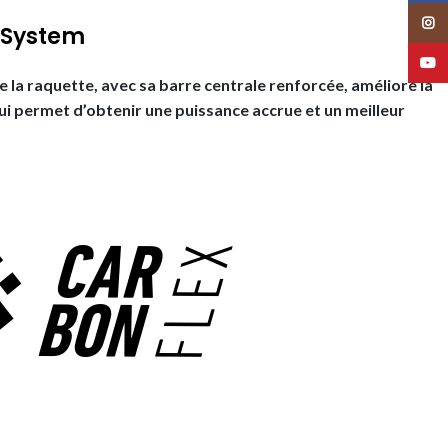
Insta
 System
YouT
e la raquette, avec sa barre centrale renforcée, améliore la
 qui permet d’obtenir une puissance accrue et un meilleur