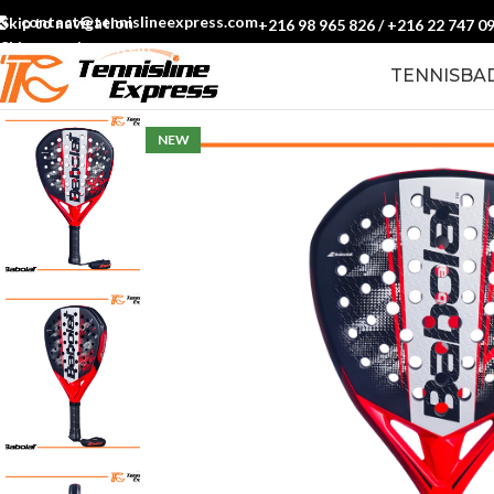
contact@tennislineexpress.com
Skip to navigation
+216 98 965 826
/
+216 22 747 0
Skip to main content
TENNIS
BA
NEW