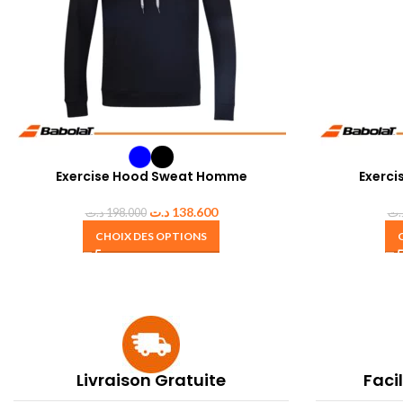
Exercise Hood Sweat Homme
Exerci
د.ت
138.600
د.ت
198.000
.ت
CHOIX DES OPTIONS
Livraison Gratuite
Faci