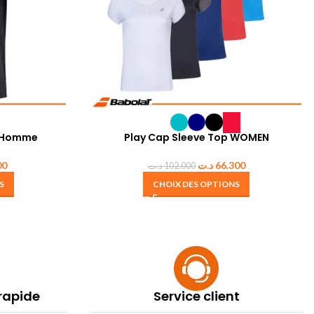
e Homme
Play Cap Sleeve Top WOMEN
00
د.ت
66.300
د.ت
102.000
S
CHOIX DES OPTIONS
 rapide
Service client