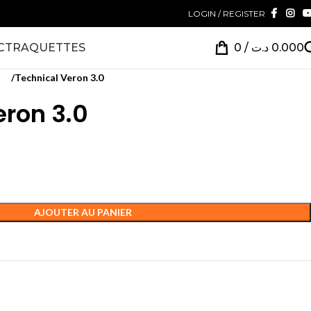
LOGIN / REGISTER
CT
RAQUETTES
0
/
د.ت
0.000
tes
Technical Veron 3.0
eron 3.0
AJOUTER AU PANIER
aquettes