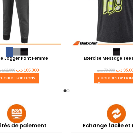
se Jogger Pant Femme
Exercise Message Te
د.ت
105.300
د.ت
35.0
د
162.000
د.ت
70.000
CHOIX DES OPTIONS
CHOIX DES OPTION
lités de paiement
Echange facile et