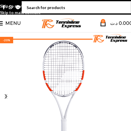
Skip to navigation
Skip to main content
0
MENU
د.ت
0.00
-20%