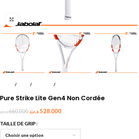
Click to enlarge
Accueil
Tennis
Raquettes
Adultes
Pure Strike Lite Gen4 Non Cordée
د.ت
528.000
د.ت
660.000
TAILLE DE GRIP