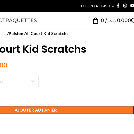
LOGIN / REGISTER
CT
RAQUETTES
0
/
د.ت
0.000
çon
Pulsion All Court Kid Scratchs
Court Kid Scratchs
000
AJOUTER AU PANIER