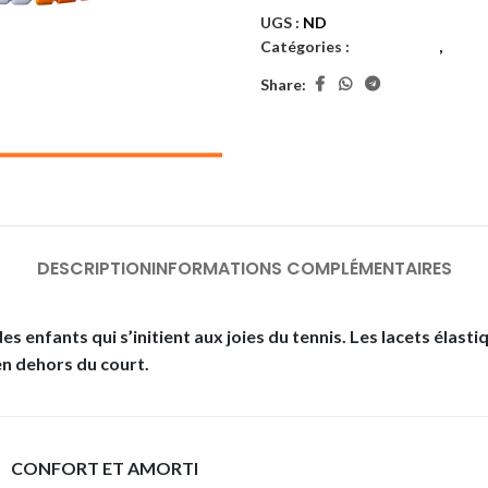
UGS :
ND
Catégories :
Chaussures
,
Filles
Share:
DESCRIPTION
INFORMATIONS COMPLÉMENTAIRES
s enfants qui s’initient aux joies du tennis. Les lacets élasti
en dehors du court.
CONFORT ET AMORTI