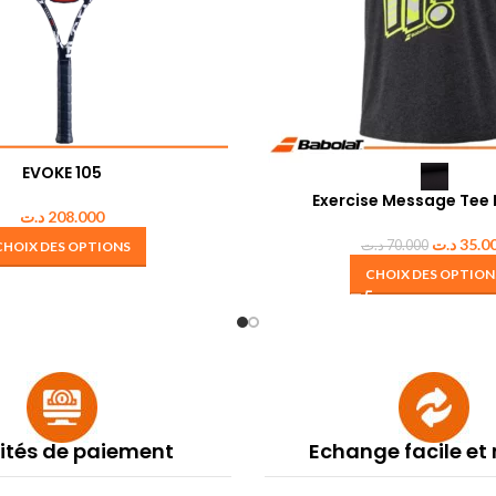
EVOKE 105
Exercise Message Te
د.ت
208.000
د.ت
35.0
د.ت
70.000
CHOIX DES OPTIONS
CHOIX DES OPTION
lités de paiement
Echange facile et