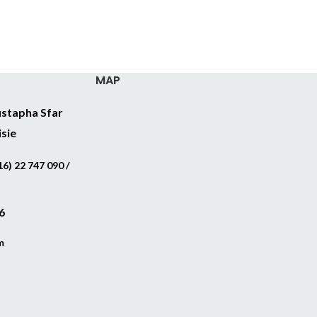
MAP
stapha Sfar
isie
6) 22 747 090 /
6
m