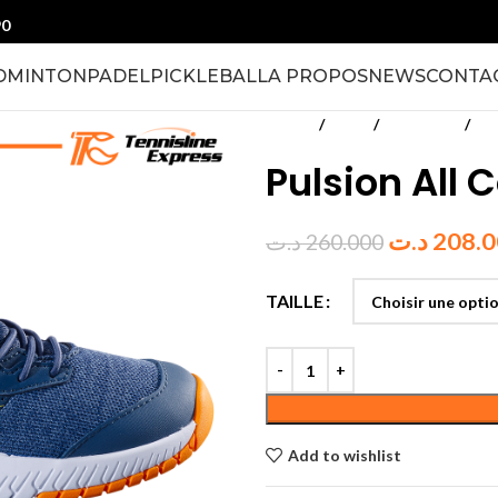
90
DMINTON
PADEL
PICKLEBALL
A PROPOS
NEWS
CONTA
Accueil
Tennis
Chaussures
Gar
Pulsion All 
د.ت
208.
د.ت
260.000
TAILLE
Add to wishlist