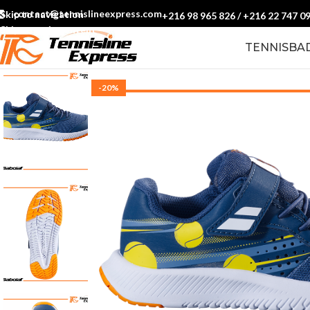
contact@tennislineexpress.com
Skip to navigation
+216 98 965 826
/
+216 22 747 0
Skip to main content
TENNIS
BA
-20%