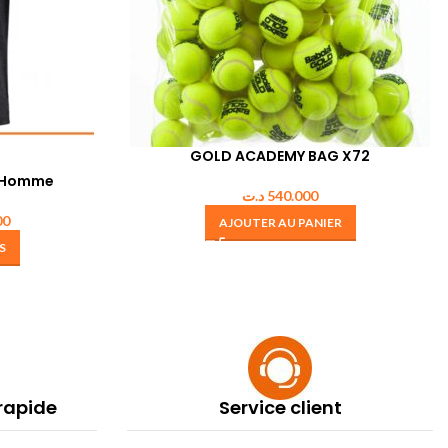
GOLD ACADEMY BAG X72
e Homme
د.ت
540.000
00
AJOUTER AU PANIER
S
 rapide
Service client