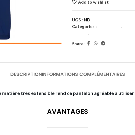
Add to wishlist
UGS :
ND
Catégories :
Badminton
,
Femm
femmes
,
Textiles
Share:
DESCRIPTION
INFORMATIONS COMPLÉMENTAIRES
 matière très extensible rend ce pantalon agréable à utiliser
AVANTAGES