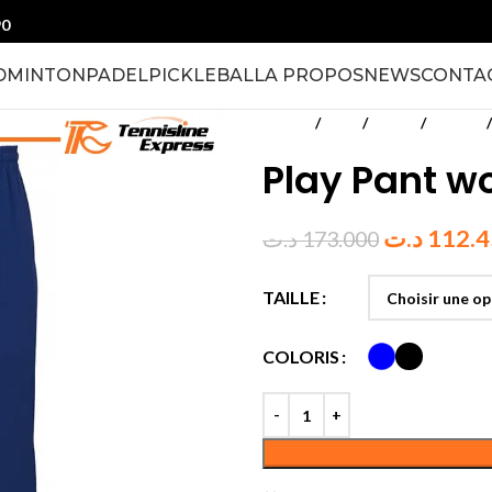
90
DMINTON
PADEL
PICKLEBALL
A PROPOS
NEWS
CONTA
Accueil
Padel
Textile
Femmes
Play Pant 
د.ت
112.
د.ت
173.000
TAILLE
COLORIS