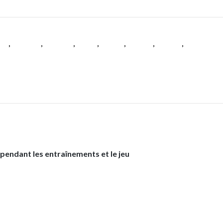
es
,
Femmes
,
Femmes
,
Padel
,
Tennis
,
Textile
,
Textile
,
Textile
 pendant les entraînements et le jeu