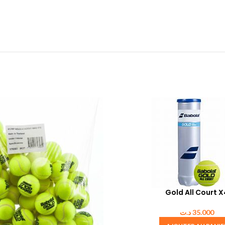
Gold All Court X
د.ت
35.000