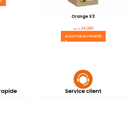
R
Orange X3
د.ت
24.000
AJOUTER AU PANIER
 rapide
Service client