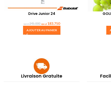
Drive Junior 24
GOL
د.ت
183.750
د.ت
245.000
AJOUTER AU PANIER
Livraison Gratuite
Faci