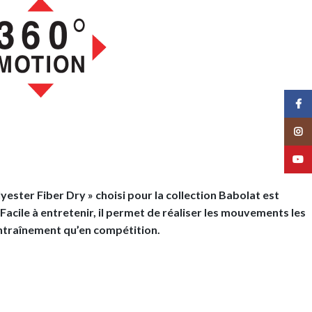
Face
Insta
YouT
yester Fiber Dry » choisi pour la collection Babolat est
cile à entretenir, il permet de réaliser les mouvements les
’entraînement qu’en compétition.