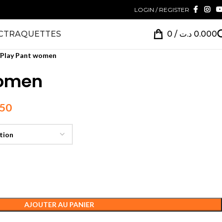
LOGIN / REGISTER
CT
RAQUETTES
0
/
د.ت
0.000
Play Pant women
women
450
AJOUTER AU PANIER