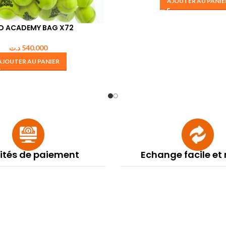
AJOUTER AU PANIE
D ACADEMY BAG X72
د.ت
540.000
AJOUTER AU PANIER
lités de paiement
Echange facile et