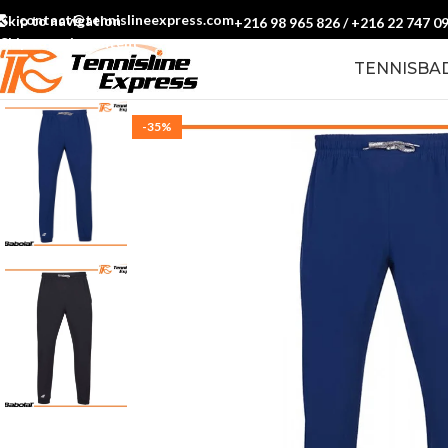
contact@tennislineexpress.com
Skip to navigation
+216 98 965 826
/
+216 22 747 0
Skip to main content
TENNIS
BA
-35%