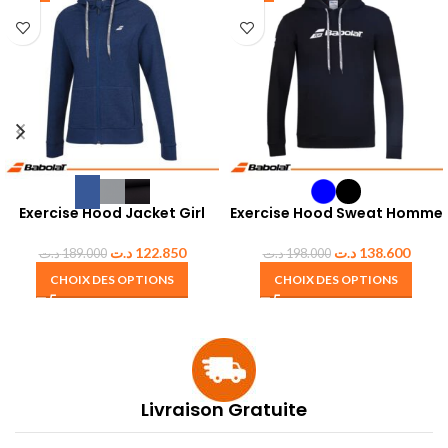
Exercise Hood Jacket Girl
Exercise Hood Sweat Homme
د.ت
122.850
د.ت
138.600
د.ت
189.000
د.ت
198.000
CHOIX DES OPTIONS
CHOIX DES OPTIONS
Livraison Gratuite