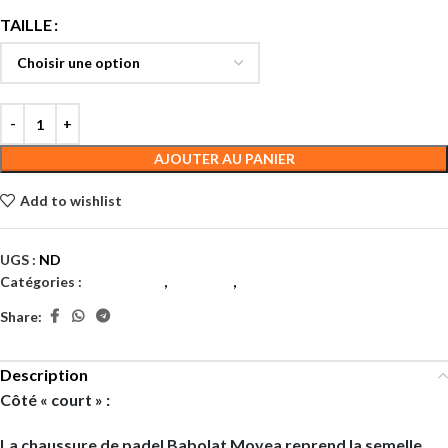
TAILLE
AJOUTER AU PANIER
Add to wishlist
UGS :
ND
Catégories :
Chaussures
,
Hommes
,
Padel
Share:
Description
Côté « court »
:
La
chaussure de padel Babolat Movea
reprend la semelle