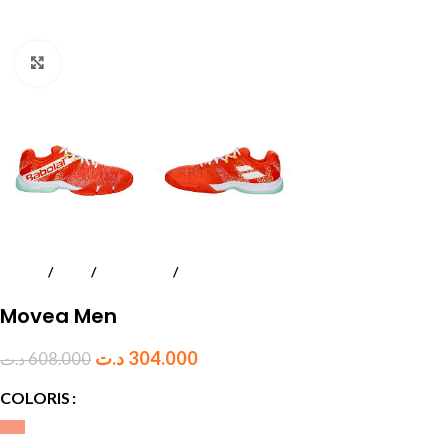
Click to enlarge
Accueil
Padel
Chaussures
Hommes
Movea Men
د.ت
304.000
د.ت
608.000
COLORIS