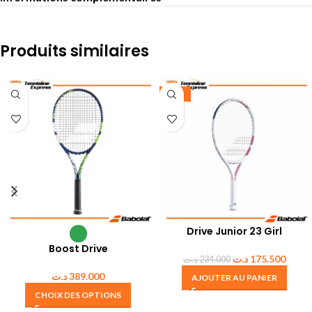
Produits similaires
-25%
Drive Junior 23 Girl
Boost Drive
د.ت
175.500
د.ت
234.000
د.ت
389.000
AJOUTER AU PANIER
CHOIX DES OPTIONS