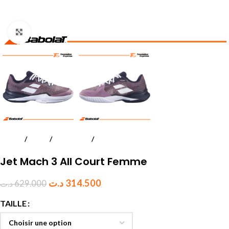
Click to enlarge
Accueil
Tennis
Chaussures
Femmes
Jet Mach 3 All Court Femme
د.ت
314.500
د.ت
629.000
TAILLE