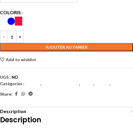
COLORIS
AJOUTER AU PANIER
Add to wishlist
UGS :
ND
Catégories :
Garçon
,
Juniors et enfants
,
Padel
,
Tennis
,
Textile
Share:
Description
Description