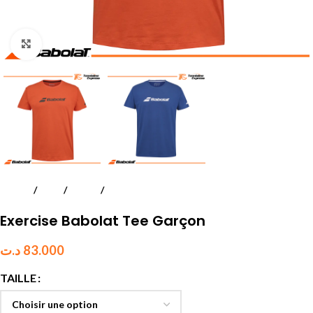
Click to enlarge
Accueil
Padel
Textile
Juniors et enfants
Exercise Babolat Tee Garçon
د.ت
83.000
TAILLE