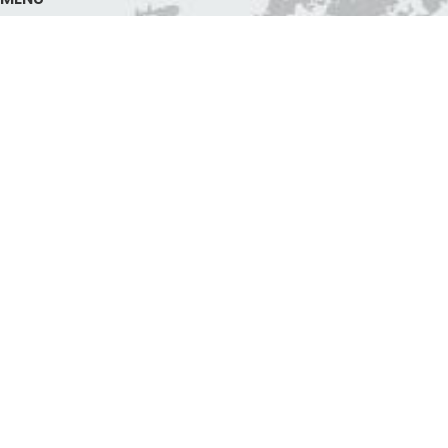
Accueil
Tennis
Badminton
Padel
Autres Sport
Contact
News
CONTACT
BABOLAT STORE 06 Rue Mustapha Sfar Alain Savary 1002
Tunis-Tunisie
Mobile: +1(819) 639-9811 / (+216) 22 747 090 / 98 965 826 /
29 082 345
Téléphone : (+216) 36 353 626
contact@tennislineexpress.com