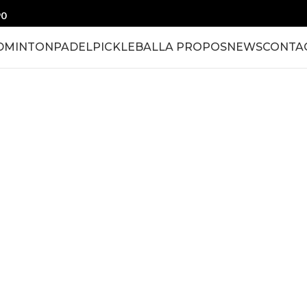
90
DMINTON
PADEL
PICKLEBALL
A PROPOS
NEWS
CONTA