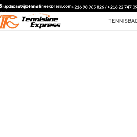
contact@tennislineexpress.com
Skip to navigation
+216 98 965 826
/
+216 22 747 0
Skip to main content
TENNIS
BA