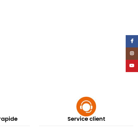
Face
Insta
YouT
 rapide
Service client