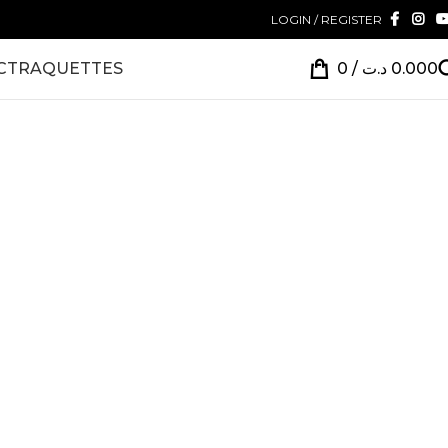
LOGIN / REGISTER
CT
RAQUETTES
0
/
د.ت
0.000