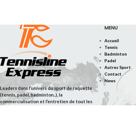
MENU
Accueil
Tennis
Badminton
Padel
Autres Sport
Contact
News
Leaders dans l’univers du sport de raquette
(tennis, padel, badminton..), la
commercialisation et l’entretien de tout les
équipements associés,Sbz distribution est
une entreprise familiale représentant une
valeur exceptionnelle pour le
consommateur depuis 20 ans .