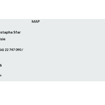
MAP
stapha Sfar
isie
6) 22 747 090 /
6
m